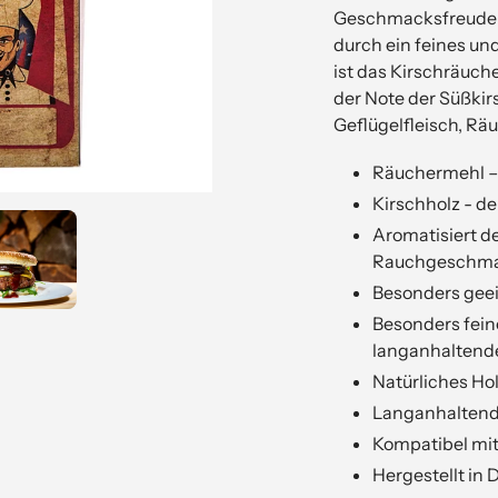
in
Geschmacksfreuden.
Ihrem
durch ein feines un
Warenkorb
ist das Kirschräuch
hinzufügen
der Note der Süßkir
Geflügelfleisch, Rä
Räuchermehl –
Kirschholz - d
Aromatisiert d
Rauchgeschm
Besonders geei
Besonders fein
langanhaltend
Natürliches Ho
Langanhaltend
Kompatibel mit 
Hergestellt in