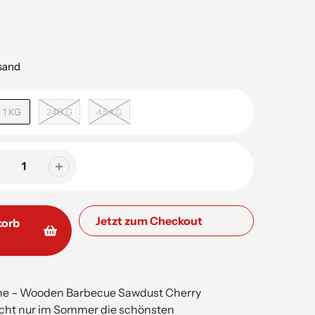
rsand
1 KG
240 G
4,5 KG
Jetzt zum Checkout
korb
he – Wooden Barbecue Sawdust Cherry
icht nur im Sommer die schönsten