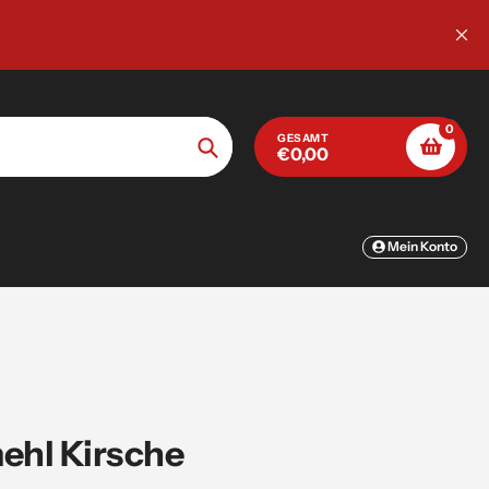

n Platz!
0
GESAMT
€0,00
Suche
Mein Konto
ehl Kirsche