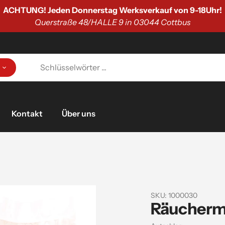
🐟 Räucher - Abenteuer 2026: Neue Kurstermine sind da! 
 ein in die Kunst des Fischräucherns – sichere dir jetzt deine
Kontakt
Über uns
SKU:
1000030
Räucherm