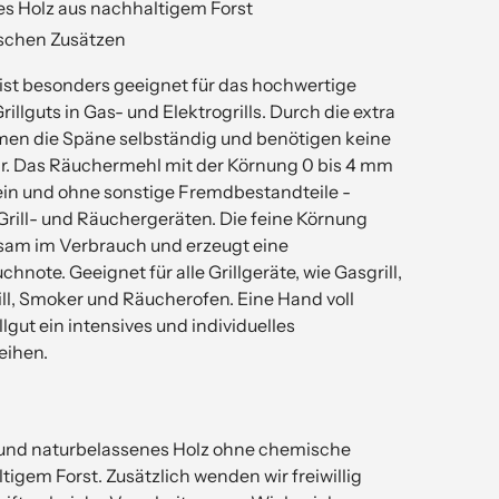
s Holz aus nachhaltigem Forst
schen Zusätzen
st besonders geeignet für das hochwertige
illguts in Gas- und Elektrogrills. Durch die extra
men die Späne selbständig und benötigen keine
hr. Das Räuchermehl mit der Körnung 0 bis 4 mm
rein und ohne sonstige Fremdbestandteile -
Grill- und Räuchergeräten. Die feine Körnung
rsam im Verbrauch und erzeugt eine
note. Geeignet für alle Grillgeräte, wie Gasgrill,
rill, Smoker und Räucherofen. Eine Hand voll
gut ein intensives und individuelles
eihen.
 und naturbelassenes Holz ohne chemische
igem Forst. Zusätzlich wenden wir freiwillig