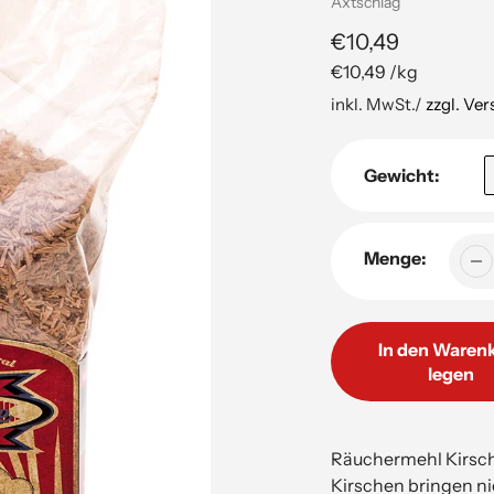
Verkäuferin
Axtschlag
Regulärer
€10,49
pro
€10,49
/
kg
Preis
Stückpreis
inkl. MwSt./
zzgl. Ve
Gewicht:
Menge:
In den Waren
legen
Hinzufügen
von
Räuchermehl Kirsc
Produkten
Kirschen bringen n