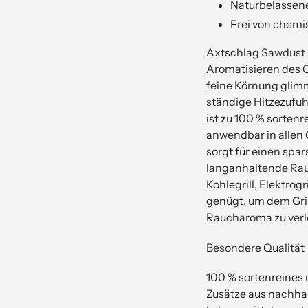
Naturbelassene
Frei von chemi
Axtschlag Sawdust i
Aromatisieren des Gr
feine Körnung glim
ständige Hitzezufu
ist zu 100 % sorten
anwendbar in allen 
sorgt für einen spa
langanhaltende Rauch
Kohlegrill, Elektrog
genügt, um dem Grill
Raucharoma zu verl
Besondere Qualität
100 % sortenreines
Zusätze aus nachhalt