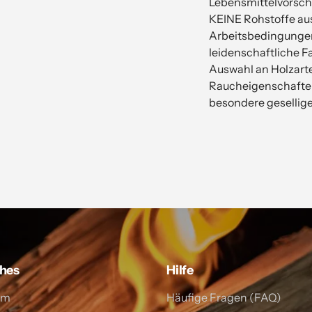
Lebensmittelvorschr
KEINE Rohstoffe au
Arbeitsbedingungen
leidenschaftliche Fa
Auswahl an Holzarte
Raucheigenschaften.
besondere gesellig
ches
Hilfe
um
Häufige Fragen (FAQ)