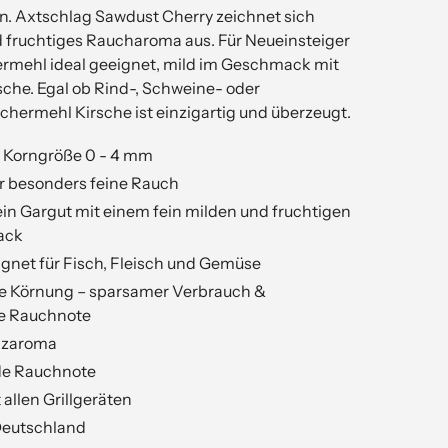
 Axtschlag Sawdust Cherry zeichnet sich
d fruchtiges Raucharoma aus. Für Neueinsteiger
ermehl ideal geeignet, mild im Geschmack mit
sche. Egal ob Rind-, Schweine- oder
uchermehl Kirsche ist einzigartig und überzeugt.
 Korngröße 0 - 4 mm
er besonders feine Rauch
ein Gargut mit einem fein milden und fruchtigen
ack
gnet für Fisch, Fleisch und Gemüse
e Körnung – sparsamer Verbrauch &
e Rauchnote
lzaroma
e Rauchnote
allen Grillgeräten
 Deutschland