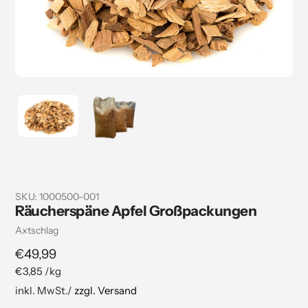
SKU:
1000500-001
Räucherspäne Apfel Großpackungen
Verkäuferin
Axtschlag
Regulärer
€49,99
pro
€3,85
/
kg
Preis
Stückpreis
inkl. MwSt./
zzgl. Versand