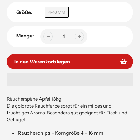
Größe:
4-16 MM
Menge:
In den Warenkorb legen
Hinzufügen
von
Räucherspäne Apfel 13kg
Produkten
Die goldrote Rauchfarbe sorgt für ein mildes und
in
fruchtiges Aroma. Besonders gut geeignet für Fisch und
Ihrem
Geflügel.
Warenkorb
hinzufügen
Räucherchips – Korngröße 4 - 16 mm