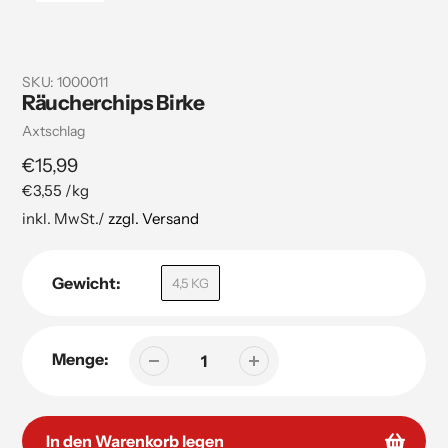
SKU:
1000011
Räucherchips Birke
Verkäuferin
Axtschlag
Regulärer
€15,99
pro
€3,55
/
kg
Preis
Stückpreis
inkl. MwSt./
zzgl. Versand
Gewicht:
4,5 KG
Menge:
In den Warenkorb legen