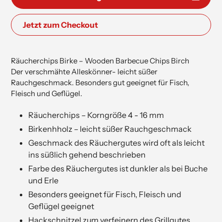
Jetzt zum Checkout
Hinzufügen
von
Räucherchips Birke – Wooden Barbecue Chips Birch
Produkten
Der verschmähte Alleskönner- leicht süßer
in
Rauchgeschmack. Besonders gut geeignet für Fisch,
Ihrem
Fleisch und Geflügel.
Warenkorb
hinzufügen
Räucherchips – Korngröße 4 - 16 mm
Birkenhholz – leicht süßer Rauchgeschmack
Geschmack des Räuchergutes wird oft als leicht
ins süßlich gehend beschrieben
Farbe des Räuchergutes ist dunkler als bei Buche
und Erle
Besonders geeignet für Fisch, Fleisch und
Geflügel geeignet
Hackschnitzel zum verfeinern des Grillgutes