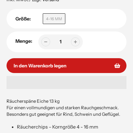
Größe:
4-16 MM
Menge:
In den Warenkorb legen
Hinzufügen
von
Räucherspäne Eiche 13 kg
Produkten
Für einen vollmundigen und starken Rauchgeschmack.
in
Besonders gut geeignet für Rind, Schwein und Geflügel.
Ihrem
Warenkorb
Räucherchips – Korngröße 4 - 16 mm
hinzufügen