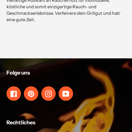
vielfältige Auswahl an Räucherholz für individuelle,
köstliche und somit einzigartige Rauch- und
Geschmackserlebnisse. Verfeinere dein Grillgut und hab‘
eine gute Zeit.
Folge uns
Facebook
Pinterest
Instagram
YouTube
Rechtliches