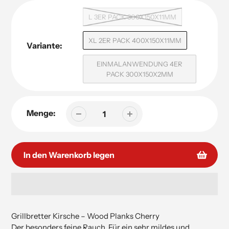
L 3ER PACK 300X150X11MM
XL 2ER PACK 400X150X11MM
Variante:
EINMALANWENDUNG 4ER
PACK 300X150X2MM
Menge:
In den Warenkorb legen
Hinzufügen
von
Grillbretter Kirsche – Wood Planks Cherry
Produkten
Der besonders feine Rauch. Für ein sehr mildes und