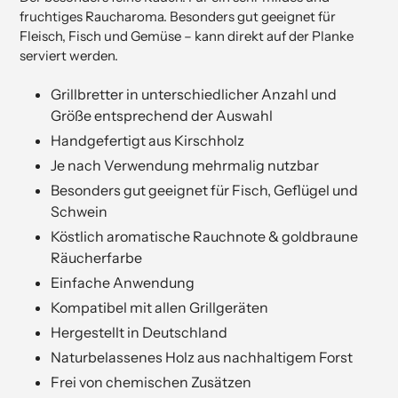
in
fruchtiges Raucharoma. Besonders gut geeignet für
Ihrem
Fleisch, Fisch und Gemüse – kann direkt auf der Planke
Warenkorb
serviert werden.
hinzufügen
Grillbretter in unterschiedlicher Anzahl und
Größe entsprechend der Auswahl
Handgefertigt aus Kirschholz
Je nach Verwendung mehrmalig nutzbar
Besonders gut geeignet für Fisch, Geflügel und
Schwein
Köstlich aromatische Rauchnote & goldbraune
Räucherfarbe
Einfache Anwendung
Kompatibel mit allen Grillgeräten
Hergestellt in Deutschland
Naturbelassenes Holz aus nachhaltigem Forst
Frei von chemischen Zusätzen