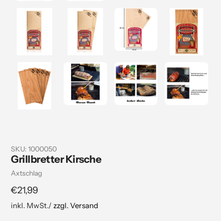
SKU:
1000050
Grillbretter Kirsche
Verkäuferin
Axtschlag
Regulärer
€21,99
Preis
inkl. MwSt./
zzgl. Versand